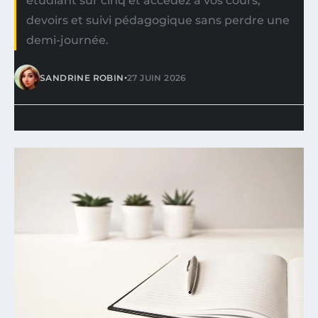
étudiant sur cinq et accédez à vos cours,
devoirs et suivi pédagogique sans perdre une
demi-journée.
•
SANDRINE ROBIN
27 JUIN 2026