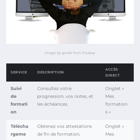
Image by geralt from Pixabay
ACCÈS
SERVICE
DESCRIPTION
DIRECT
Suivi
Consultez votre
Onglet «
de
progression, vos notes, et
Mes
formati
les échéances.
formation
on
s »
Télécha
Obtenez vos attestations
Onglet «
rgeme
de fin de formation,
Mes