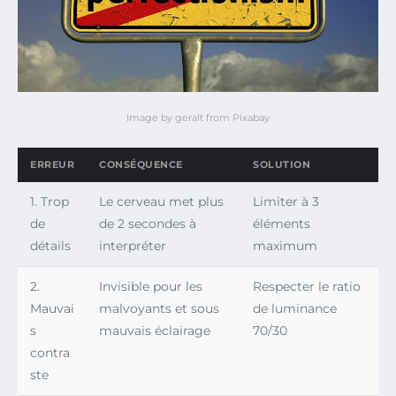
Image by geralt from Pixabay
ERREUR
CONSÉQUENCE
SOLUTION
1. Trop
Le cerveau met plus
Limiter à 3
de
de 2 secondes à
éléments
détails
interpréter
maximum
2.
Invisible pour les
Respecter le ratio
Mauvai
malvoyants et sous
de luminance
s
mauvais éclairage
70/30
contra
ste