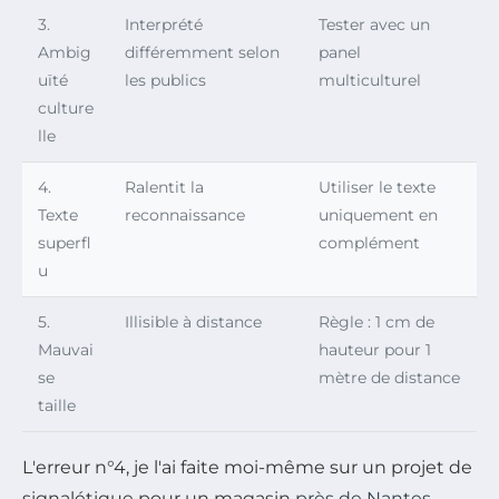
3.
Interprété
Tester avec un
Ambig
différemment selon
panel
uïté
les publics
multiculturel
culture
lle
4.
Ralentit la
Utiliser le texte
Texte
reconnaissance
uniquement en
superfl
complément
u
5.
Illisible à distance
Règle : 1 cm de
Mauvai
hauteur pour 1
se
mètre de distance
taille
L'erreur n°4, je l'ai faite moi-même sur un projet de
signalétique pour un magasin
près de Nantes
.