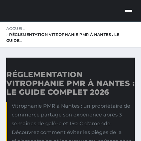
LE MAZOU
ACCUEIL
BUSINESS INSIGHTS
RÉGLEMENTATION VITROPHANIE PMR À NANTES : LE
GUIDE…
RÉGLEMENTATION
VITROPHANIE PMR À NANTES :
LE GUIDE COMPLET 2026
Vitrophanie PMR à Nantes : un propriétaire de
commerce partage son expérience après 3
semaines de galère et 150 € d'amende.
Découvrez comment éviter les pièges de la