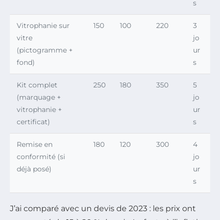
s
Vitrophanie sur
150
100
220
3
vitre
jo
(pictogramme +
ur
fond)
s
Kit complet
250
180
350
5
(marquage +
jo
vitrophanie +
ur
certificat)
s
Remise en
180
120
300
4
conformité (si
jo
déjà posé)
ur
s
J’ai comparé avec un devis de 2023 : les prix ont