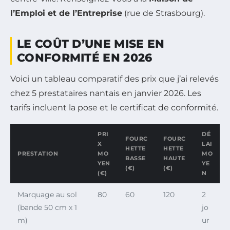
l’Emploi et de l’Entreprise
(rue de Strasbourg).
LE COÛT D’UNE MISE EN
CONFORMITÉ EN 2026
Voici un tableau comparatif des prix que j’ai relevés
chez 5 prestataires nantais en janvier 2026. Les
tarifs incluent la pose et le certificat de conformité.
PRI
DÉ
FOURC
FOURC
X
LAI
HETTE
HETTE
PRESTATION
MO
MO
BASSE
HAUTE
YEN
YE
(€)
(€)
(€)
N
Marquage au sol
80
60
120
2
(bande 50 cm x 1
jo
m)
ur