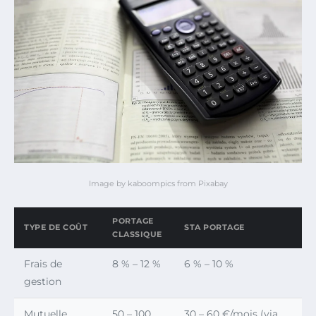
Image by kaboompics from Pixabay
PORTAGE
TYPE DE COÛT
STA PORTAGE
CLASSIQUE
Frais de
8 % – 12 %
6 % – 10 %
gestion
Mutuelle
50 – 100
30 – 60 €/mois (via